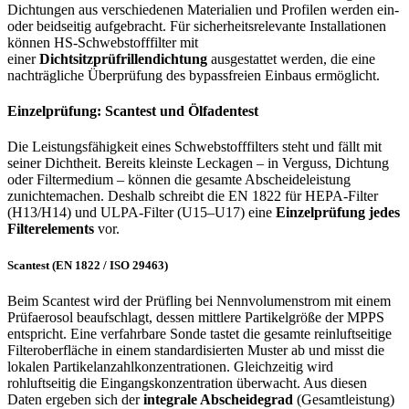
Dichtungen aus verschiedenen Materialien und Profilen werden ein-
oder beidseitig aufgebracht. Für sicherheitsrelevante Installationen
können HS-Schwebstofffilter mit
einer
Dichtsitzprüfrillendichtung
ausgestattet werden, die eine
nachträgliche Überprüfung des bypassfreien Einbaus ermöglicht.
Einzelprüfung: Scantest und Ölfadentest
Die Leistungsfähigkeit eines Schwebstofffilters steht und fällt mit
seiner Dichtheit. Bereits kleinste Leckagen – in Verguss, Dichtung
oder Filtermedium – können die gesamte Abscheideleistung
zunichtemachen. Deshalb schreibt die EN 1822 für HEPA-Filter
(H13/H14) und ULPA-Filter (U15–U17) eine
Einzelprüfung jedes
Filterelements
vor.
Scantest (EN 1822 / ISO 29463)
Beim Scantest wird der Prüfling bei Nennvolumenstrom mit einem
Prüfaerosol beaufschlagt, dessen mittlere Partikelgröße der MPPS
entspricht. Eine verfahrbare Sonde tastet die gesamte reinluftseitige
Filteroberfläche in einem standardisierten Muster ab und misst die
lokalen Partikelanzahlkonzentrationen. Gleichzeitig wird
rohluftseitig die Eingangskonzentration überwacht. Aus diesen
Daten ergeben sich der
integrale Abscheidegrad
(Gesamtleistung)