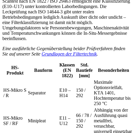
Scantest nach EN 1822 / ISO 29463 ermöglicht eine Klassifizierung
(E10–U17) unter kontrollierten Laborbedingungen. Die
Leckprüfung nach ISO 14644-3 gibt unter realen
Betriebsbedingungen lediglich Auskunft über dicht oder undicht –
eine Filterklassifizierung ist damit nicht möglich.
Umgebungsfaktoren wie Personenbewegungen, Maschinenaktivität
und Temperaturschwankungen können die In-Situ-Messergebnisse
beeinflussen.
Eine ausführliche Gegenüberstellung beider Prüfverfahren finden
Sie auf unserer Seite
Grundlagen der Filtertechnik
.
Klassen
Std.
HS-
Bauform
(EN
Bautiefe
Besonderheiten
Produkt
1822)
[mm]
Maximale
Optionsvielfalt,
HS-Mikro S
E10 –
150 /
Separator
KTA 1401,
/ R
H14
292
Hochtemperatur bis
250 °C
Abhängig von der
66 / 78 /
Ausführung quasi
HS-Mikro
E11 –
Minipleat
150 /
metallfrei,
SF / RF
U12
292
veraschbar,
universell einsetzbar