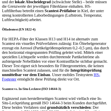
und der
lokale Abscheidegrad
(schwächste Stelle) – beide müssen
die Grenzwerte der jeweiligen Filterklasse einhalten. HS-
Luftfilterbau betreibt einen
Scantest-Prüflabor
in Kiel, der unter
streng kontrollierten Laborbedingungen (Luftstrom, Temperatur,
Luftfeuchtigkeit) arbeitet.
Ölfadentest (EN 1822-4)
Für HEPA-Filter der Klassen H13 und H14 ist alternativ zum
Scantest ein visuelles Prüfverfahren zulässig: Ein Ölnebelgenerator
erzeugt ein Aerosol (Partikelgrößenspektrum 0,2–0,5 µm), das durch
den horizontal eingespannten Prüfling geleitet wird. Mittels einer
speziellen Lichtquelle werden durchtretende Partikelströme als
aufsteigende Nebelfäden vor einer Kontrastfläche sichtbar gemacht.
Dieser Test eignet sich besonders für Filtergeometrien, die keinen
maschinellen Scantest zulassen, und für die
Integritätsprüfung
unmittelbar vor dem Einbau
. Unser mobiles Testsystem
HS-
Fogtester
ermöglicht diese Prüfung direkt vor Ort.
Scantest vs. In-Situ-Lecktest (ISO 14644-3)
Ergänzend zum herstellerseitigen Scantest wird vielfach eine In-
Situ-Leckprüfung gemäß ISO 14644-3 beim Kunden durchgeführt.
Diese beiden Verfahren sind
grundsätzlich verschieden
: Der