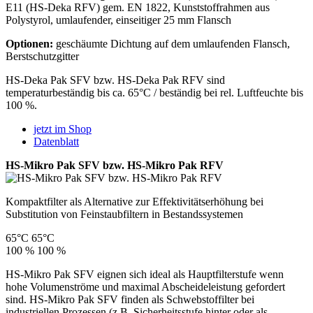
E11 (HS-Deka RFV) gem. EN 1822, Kunststoffrahmen aus
Polystyrol, umlaufender, einseitiger 25 mm Flansch
Optionen:
geschäumte Dichtung auf dem umlaufenden Flansch,
Berstschutzgitter
HS-Deka Pak SFV bzw. HS-Deka Pak RFV sind
temperaturbeständig bis ca. 65°C / beständig bei rel. Luftfeuchte bis
100 %.
jetzt im Shop
Datenblatt
HS-Mikro Pak SFV bzw. HS-Mikro Pak RFV
Kompaktfilter als Alternative zur Effektivitätserhöhung bei
Substitution von Feinstaubfiltern in Bestandssystemen
65°C
65°C
100 %
100 %
HS-Mikro Pak SFV eignen sich ideal als Hauptfilterstufe wenn
hohe Volumenströme und maximal Abscheideleistung gefordert
sind. HS-Mikro Pak SFV finden als Schwebstoffilter bei
industriellen Prozessen (z.B. Sicherheitsstufe hinter oder als