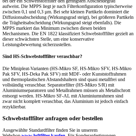
bei der ein Schwebstofffilter den geringsten Abscheidegrad
aufweist. Die MPPS liegt je nach Filterkonfiguration typischerweise
zwischen 0,1 und 0,3 µm. Bei sehr kleinen Partikeln dominiert die
Diffusionsabscheidung (Wirkungsgrad steigt), bei größeren Partikeln
die Trägheitsabscheidung (Wirkungsgrad steigt ebenfalls). Die
MPPS markiert das Minimum zwischen diesen beiden
Mechanismen. Die EN 1822 klassifiziert Schwebstofffilter gezielt an
dieser schwächsten Stelle, um eine konservative
Leistungsbewertung sicherzustellen.
Sind HS-Schwebstofffilter veraschbar?
Die Minipleat-Varianten (HS-Mikro SF, HS-Mikro SFV, HS-Mikro
Pak SFV, HS-Deka Pak SFV) mit MDF- oder Kunststoffrahmen
und thermoplastischen Abstandshaltern sind quasi metallfrei und
vollständig veraschbar. Separatorfilter (HS-Mikro S/R) mit
Aluminiumseparatoren und Metallrahmen müssen als Metallschrott
entsorgt werden. HS-Mikro SF-AL mit Aluminiumrahmen sind
zwar nicht komplett veraschbar, das Aluminium ist jedoch einfach
rezyklierbar.
Schwebstofffilter anfragen oder bestellen
Ausgewählte Standardfilter finden Sie in unserem
Webshop
www.luftfilter.kaufen
. Für Sonderanfertigungen,