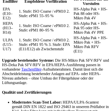
Endfilter
Empfohlene Vorfiltration
Vorstufen
EPA
HS-Alpha Pak + HS-
1. Stufe: ISO Coarse / ePM10 2.
(E10–
Pak 88 oder HS-
Stufe: ePM1 55–95 %
E12)
Mikro Pak 4V
HEPA
HS-Alpha Pak + HS-
1. Stufe: ISO Coarse / ePM10 2.
(H13–
Pak 95 oder HS-
Stufe: ePM1 80–95 %
H14)
Mikro Pak 4V PPE
HS-Alpha Pak + HS-
ULPA
1. Stufe: ISO Coarse / ePM10 2.
Mikro Pak + HS-
(U15–
Stufe: ePM1 95 % 3. Stufe: EPA
Mikro Pak RFV
U17)
(E11/E12) als Zwischenstufe
(E11)
Upgrade bestehender Systeme:
Die HS-Mikro Pak SFV/RFV und
HS-Deka Pak SFV/RFV in EPA/HEPA-Ausführung passen in
vorhandene
Taschenfilter
-Aufnahmerahmen. Damit lässt sich die
Abscheideleistung bestehender Anlagen auf EPA- oder HEPA-
Niveau anheben – ohne Umbau der Filtergehäuse oder der
Lüftungsanlage.
Qualität und Zertifizierungen
Modernstes Scan-Test Labor:
HEPA/ULPA-Scantest
gemäß DIN EN 1822 und ISO 29463 in unserem Prüflabor in