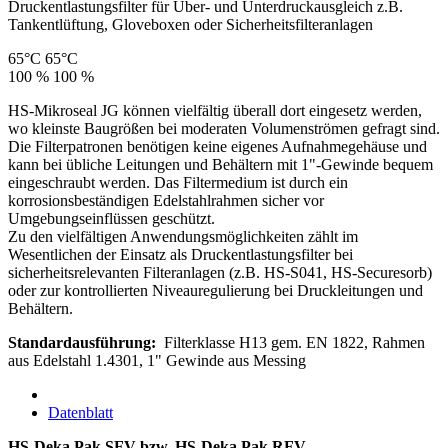
Druckentlastungsfilter für Über- und Unterdruckausgleich z.B.
Tankentlüftung, Gloveboxen oder Sicherheitsfilteranlagen
65°C
65°C
100 %
100 %
HS-Mikroseal JG können vielfältig überall dort eingesetz werden,
wo kleinste Baugrößen bei moderaten Volumenströmen gefragt sind.
Die Filterpatronen benötigen keine eigenes Aufnahmegehäuse und
kann bei übliche Leitungen und Behältern mit 1"-Gewinde bequem
eingeschraubt werden. Das Filtermedium ist durch ein
korrosionsbeständigen Edelstahlrahmen sicher vor
Umgebungseinflüssen geschützt.
Zu den vielfältigen Anwendungsmöglichkeiten zählt im
Wesentlichen der Einsatz als Druckentlastungsfilter bei
sicherheitsrelevanten Filteranlagen (z.B. HS-S041, HS-Securesorb)
oder zur kontrollierten Niveauregulierung bei Druckleitungen und
Behältern.
Standardausführung:
Filterklasse H13 gem. EN 1822, Rahmen
aus Edelstahl 1.4301, 1" Gewinde aus Messing
Datenblatt
HS-Deka Pak SFV bzw. HS-Deka Pak RFV