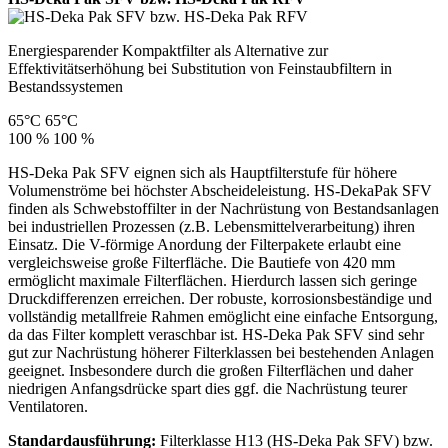
Energiesparender Kompaktfilter als Alternative zur
Effektivitätserhöhung bei Substitution von Feinstaubfiltern in
Bestandssystemen
65°C
65°C
100 %
100 %
HS-Deka Pak SFV eignen sich als Hauptfilterstufe für höhere
Volumenströme bei höchster Abscheideleistung. HS-DekaPak SFV
finden als Schwebstoffilter in der Nachrüstung von Bestandsanlagen
bei industriellen Prozessen (z.B. Lebensmittelverarbeitung) ihren
Einsatz. Die V-förmige Anordung der Filterpakete erlaubt eine
vergleichsweise große Filterfläche. Die Bautiefe von 420 mm
ermöglicht maximale Filterflächen. Hierdurch lassen sich geringe
Druckdifferenzen erreichen. Der robuste, korrosionsbeständige und
vollständig metallfreie Rahmen emöglicht eine einfache Entsorgung,
da das Filter komplett veraschbar ist. HS-Deka Pak SFV sind sehr
gut zur Nachrüstung höherer Filterklassen bei bestehenden Anlagen
geeignet. Insbesondere durch die großen Filterflächen und daher
niedrigen Anfangsdrücke spart dies ggf. die Nachrüstung teurer
Ventilatoren.
Standardausführung:
Filterklasse H13 (HS-Deka Pak SFV) bzw.