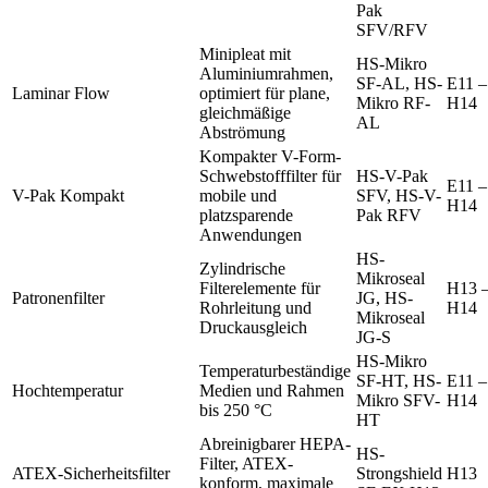
Pak
SFV/RFV
Minipleat mit
HS-Mikro
Aluminiumrahmen,
SF-AL, HS-
E11 –
Laminar Flow
optimiert für plane,
Mikro RF-
H14
gleichmäßige
AL
Abströmung
Kompakter V-Form-
Schwebstofffilter für
HS-V-Pak
E11 –
V-Pak Kompakt
mobile und
SFV, HS-V-
H14
platzsparende
Pak RFV
Anwendungen
HS-
Zylindrische
Mikroseal
Filterelemente für
H13 
Patronenfilter
JG, HS-
Rohrleitung und
H14
Mikroseal
Druckausgleich
JG-S
HS-Mikro
Temperaturbeständige
SF-HT, HS-
E11 –
Hochtemperatur
Medien und Rahmen
Mikro SFV-
H14
bis 250 °C
HT
Abreinigbarer HEPA-
HS-
Filter, ATEX-
ATEX-Sicherheitsfilter
Strongshield
H13
konform, maximale