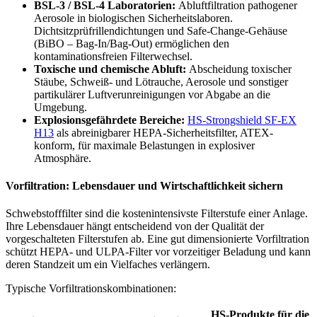
BSL-3 / BSL-4 Laboratorien:
Abluftfiltration pathogener
Aerosole in biologischen Sicherheitslaboren.
Dichtsitzprüfrillendichtungen und Safe-Change-Gehäuse
(BiBO – Bag-In/Bag-Out) ermöglichen den
kontaminationsfreien Filterwechsel.
Toxische und chemische Abluft:
Abscheidung toxischer
Stäube, Schweiß- und Lötrauche, Aerosole und sonstiger
partikulärer Luftverunreinigungen vor Abgabe an die
Umgebung.
Explosionsgefährdete Bereiche:
HS-Strongshield SF-EX
H13
als abreinigbarer HEPA-Sicherheitsfilter, ATEX-
konform, für maximale Belastungen in explosiver
Atmosphäre.
Vorfiltration: Lebensdauer und Wirtschaftlichkeit sichern
Schwebstofffilter sind die kostenintensivste Filterstufe einer Anlage.
Ihre Lebensdauer hängt entscheidend von der Qualität der
vorgeschalteten Filterstufen ab. Eine gut dimensionierte Vorfiltration
schützt HEPA- und ULPA-Filter vor vorzeitiger Beladung und kann
deren Standzeit um ein Vielfaches verlängern.
Typische Vorfiltrationskombinationen:
HS-Produkte für die