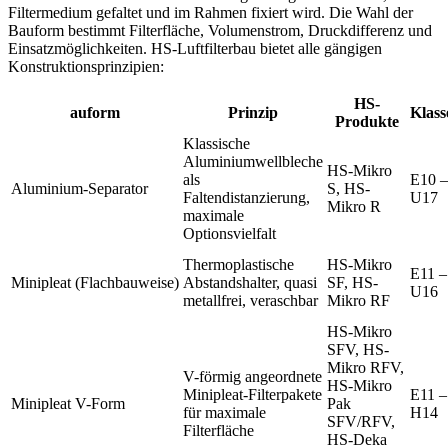
Filtermedium gefaltet und im Rahmen fixiert wird. Die Wahl der
Bauform bestimmt Filterfläche, Volumenstrom, Druckdifferenz und
Einsatzmöglichkeiten. HS-Luftfilterbau bietet alle gängigen
Konstruktionsprinzipien:
HS-
auform
Prinzip
Klass
Produkte
Klassische
Aluminiumwellbleche
HS-Mikro
als
E10 –
Aluminium-Separator
S, HS-
Faltendistanzierung,
U17
Mikro R
maximale
Optionsvielfalt
Thermoplastische
HS-Mikro
E11 –
Minipleat (Flachbauweise)
Abstandshalter, quasi
SF, HS-
U16
metallfrei, veraschbar
Mikro RF
HS-Mikro
SFV, HS-
Mikro RFV,
V-förmig angeordnete
HS-Mikro
Minipleat-Filterpakete
E11 –
Minipleat V-Form
Pak
für maximale
H14
SFV/RFV,
Filterfläche
HS-Deka