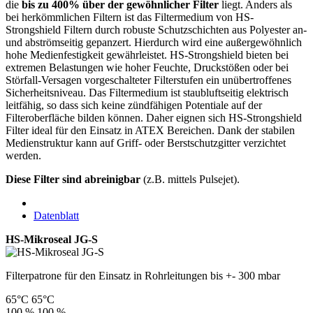
die
bis zu 400% über der gewöhnlicher Filter
liegt. Anders als
bei herkömmlichen Filtern ist das Filtermedium von HS-
Strongshield Filtern durch robuste Schutzschichten aus Polyester an-
und abströmseitig gepanzert. Hierdurch wird eine außergewöhnlich
hohe Medienfestigkeit gewährleistet. HS-Strongshield bieten bei
extremen Belastungen wie hoher Feuchte, Druckstößen oder bei
Störfall-Versagen vorgeschalteter Filterstufen ein unübertroffenes
Sicherheitsniveau. Das Filtermedium ist staubluftseitig elektrisch
leitfähig, so dass sich keine zündfähigen Potentiale auf der
Filteroberfläche bilden können. Daher eignen sich HS-Strongshield
Filter ideal für den Einsatz in ATEX Bereichen. Dank der stabilen
Medienstruktur kann auf Griff- oder Berstschutzgitter verzichtet
werden.
Diese Filter sind abreinigbar
(z.B. mittels Pulsejet).
Datenblatt
HS-Mikroseal JG-S
Filterpatrone für den Einsatz in Rohrleitungen bis +- 300 mbar
65°C
65°C
100 %
100 %