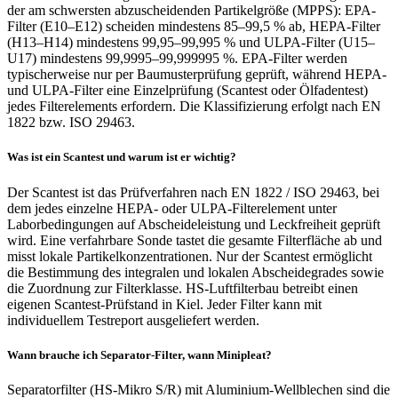
der am schwersten abzuscheidenden Partikelgröße (MPPS): EPA-
Filter (E10–E12) scheiden mindestens 85–99,5 % ab, HEPA-Filter
(H13–H14) mindestens 99,95–99,995 % und ULPA-Filter (U15–
U17) mindestens 99,9995–99,999995 %. EPA-Filter werden
typischerweise nur per Baumusterprüfung geprüft, während HEPA-
und ULPA-Filter eine Einzelprüfung (Scantest oder Ölfadentest)
jedes Filterelements erfordern. Die Klassifizierung erfolgt nach EN
1822 bzw. ISO 29463.
Was ist ein Scantest und warum ist er wichtig?
Der Scantest ist das Prüfverfahren nach EN 1822 / ISO 29463, bei
dem jedes einzelne HEPA- oder ULPA-Filterelement unter
Laborbedingungen auf Abscheideleistung und Leckfreiheit geprüft
wird. Eine verfahrbare Sonde tastet die gesamte Filterfläche ab und
misst lokale Partikelkonzentrationen. Nur der Scantest ermöglicht
die Bestimmung des integralen und lokalen Abscheidegrades sowie
die Zuordnung zur Filterklasse. HS-Luftfilterbau betreibt einen
eigenen Scantest-Prüfstand in Kiel. Jeder Filter kann mit
individuellem Testreport ausgeliefert werden.
Wann brauche ich Separator-Filter, wann Minipleat?
Separatorfilter (HS-Mikro S/R) mit Aluminium-Wellblechen sind die