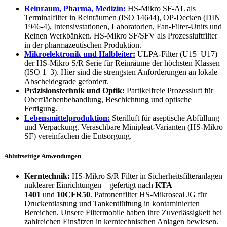
Reinraum, Pharma, Medizin:
HS-Mikro SF-AL als
Terminalfilter in Reinräumen (ISO 14644), OP-Decken (DIN
1946-4), Intensivstationen, Laboratorien, Fan-Filter-Units und
Reinen Werkbänken. HS-Mikro SF/SFV als Prozessluftfilter
in der pharmazeutischen Produktion.
Mikroelektronik und Halbleiter:
ULPA-Filter (U15–U17)
der HS-Mikro S/R Serie für Reinräume der höchsten Klassen
(ISO 1–3). Hier sind die strengsten Anforderungen an lokale
Abscheidegrade gefordert.
Präzisionstechnik und Optik:
Partikelfreie Prozessluft für
Oberflächenbehandlung, Beschichtung und optische
Fertigung.
Lebensmittelproduktion:
Sterilluft für aseptische Abfüllung
und Verpackung. Veraschbare Minipleat-Varianten (HS-Mikro
SF) vereinfachen die Entsorgung.
Abluftseitige Anwendungen
Kerntechnik:
HS-Mikro S/R Filter in Sicherheitsfilteranlagen
nuklearer Einrichtungen – gefertigt nach
KTA
1401
und
10CFR50
. Patronenfilter HS-Mikroseal JG für
Druckentlastung und Tankentlüftung in kontaminierten
Bereichen. Unsere Filtermobile haben ihre Zuverlässigkeit bei
zahlreichen Einsätzen in kerntechnischen Anlagen bewiesen.