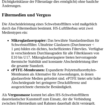
Dichtigkeitsklasse der Filteranlage dies ermöglicht) ohne bauliche
Änderungen.
Filtermedien und Verguss
Die Abscheideleistung eines Schwebstofffilters wird maßgeblich
durch das Filtermedium bestimmt. HS-Luftfilterbau setzt zwei
Medientypen ein:
Mikroglasfaserpapier:
Das bewährte Standardmedium für
Schwebstofffilter. Ultrafeine Glasfasern (Durchmesser <
1 µm) bilden ein dichtes, hocheffizientes Filtervlies. Verfügbar
in verschiedenen Durchlassgraden für alle Filterklassen von
E10 bis U17. Mikroglasfaserpapiere bieten hervorragende
thermische Stabilität und konstante Abscheideleistung über
die gesamte Standzeit.
ePTFE-Membranen:
Expandierte Polytetrafluorethylen-
Membranen als Alternative für Anwendungen, in denen
glasfaserfreie Medien gefordert sind. ePTFE bietet sehr hohe
Abscheidegrade bei geringerer Druckdifferenz und
ausgezeichnete chemische Beständigkeit.
Als
Vergussmasse
kommt bei allen HS-Schwebstofffiltern
dauerelastischer Kunststoff zum Einsatz, der die Verbindung
zwischen Filtermedium und Rahmen dauerhaft dicht versiegelt.