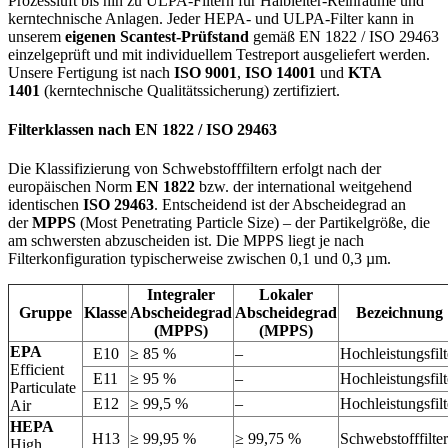
Prozessluft bis hin zu ULPA-Filtern für Halbleiter-Reinräume und
kerntechnische Anlagen. Jeder HEPA- und ULPA-Filter kann in
unserem
eigenen Scantest-Prüfstand
gemäß EN 1822 / ISO 29463
einzelgeprüft und mit individuellem Testreport ausgeliefert werden.
Unsere Fertigung ist nach
ISO 9001
,
ISO 14001
und
KTA
1401
(kerntechnische Qualitätssicherung) zertifiziert.
Filterklassen nach EN 1822 / ISO 29463
Die Klassifizierung von Schwebstofffiltern erfolgt nach der
europäischen Norm
EN 1822
bzw. der international weitgehend
identischen
ISO 29463
. Entscheidend ist der Abscheidegrad an
der
MPPS
(Most Penetrating Particle Size) – der Partikelgröße, die
am schwersten abzuscheiden ist. Die MPPS liegt je nach
Filterkonfiguration typischerweise zwischen 0,1 und 0,3 µm.
Integraler
Lokaler
Gruppe
Klasse
Abscheidegrad
Abscheidegrad
Bezeichnung
(MPPS)
(MPPS)
EPA
E10
≥ 85 %
–
Hochleistungsfilt
Efficient
E11
≥ 95 %
–
Hochleistungsfilt
Particulate
E12
≥ 99,5 %
–
Hochleistungsfilt
Air
HEPA
H13
≥ 99,95 %
≥ 99,75 %
Schwebstofffilter
High