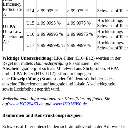
Efficiency
Particulate
H14
≥ 99,995 %
≥ 99,975 %
Schwebstofffilter
Air
Hochleistungs-
U15
≥ 99,9995 %
≥ 99,9975 %
Schwebstofffilter
ULPA
Ultra Low
Hochleistungs-
U16
≥ 99,99995 %
≥ 99,99975 %
Penetration
Schwebstofffilter
Air
Hochleistungs-
U17
≥ 99,999995 %
≥ 99,9999 %
Schwebstofffilter
Wichtige Unterscheidung:
EPA-Filter (E10–E12) werden in der
Regel nur mittels
Baumusterprüfung
klassifiziert – der
Abscheidegrad ergibt sich als Mittelwert aus Stichproben. HEPA-
und ULPA-Filter (H13–U17) erfordern hingegen
eine
Einzelprüfung
(Scantest oder Ölfadentest), bei der jedes
einzelne Filterelement auf integrale und lokale Abscheidegrade
sowie Leckfreiheit geprüft wird.
Weiterführende Informationen zur Klassifizierung finden Sie
auf
www.ISO29463.de
und
www.ISO16890.de
.
Bauformen und Konstruktionsprinzipien
Schwebstofffilter unterscheiden sich grundlegend in der Art, wie das