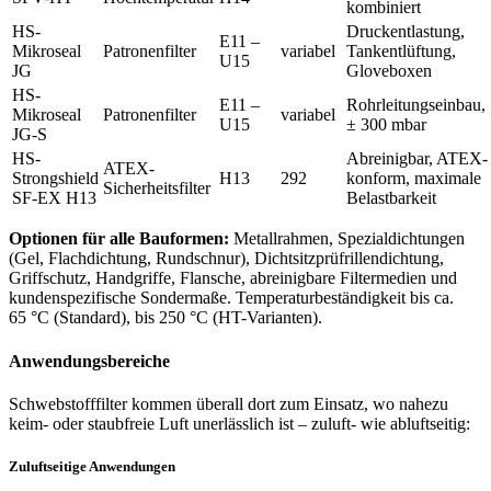
kombiniert
HS-
Druckentlastung,
E11 –
Mikroseal
Patronenfilter
variabel
Tankentlüftung,
U15
JG
Gloveboxen
HS-
E11 –
Rohrleitungseinbau,
Mikroseal
Patronenfilter
variabel
U15
± 300 mbar
JG-S
HS-
Abreinigbar, ATEX-
ATEX-
Strongshield
H13
292
konform, maximale
Sicherheitsfilter
SF-EX H13
Belastbarkeit
Optionen für alle Bauformen:
Metallrahmen, Spezialdichtungen
(Gel, Flachdichtung, Rundschnur), Dichtsitzprüfrillendichtung,
Griffschutz, Handgriffe, Flansche, abreinigbare Filtermedien und
kundenspezifische Sondermaße. Temperaturbeständigkeit bis ca.
65 °C (Standard), bis 250 °C (HT-Varianten).
Anwendungsbereiche
Schwebstofffilter kommen überall dort zum Einsatz, wo nahezu
keim- oder staubfreie Luft unerlässlich ist – zuluft- wie abluftseitig:
Zuluftseitige Anwendungen