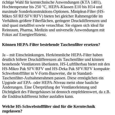
richtige Wahl für kerntechnische Anwendungen (KTA 1401),
Hochtemperatur bis 250 °C, HEPA-Klassen E10 bis H14 und
maximale Sonderkonstruktions-Optionen. Minipleat-Filter (HS-
Mikro SF/RF/SFV/RFV) bieten bei gleicher Rahmengröße im
Verhältnis größere Filterflächen, geringere Druckdifferenzen und
sind quasi metallfrei sowie veraschbar. Sie eignen sich ideal für
Reinraum, Pharma, Medizin und universelle Anwendungen mit
Fokus auf Energieeffizienz.
Können HEPA-Filter bestehende Taschenfilter ersetzen?
Ja – mit Einschränkungen. Herkömmliche HEPA-Filter haben
deutlich höhere Druckdifferenzen als Taschenfilter und können
bestehende Ventilatoren überlasten. HS-Luftfilterbau bietet mit den
HS-Mikro Pak SFV/RFV und HS-Deka Pak SFV/RFV kompakte
Schwebstofffilter in V-Form-Bauweise, die in Standard-
Taschenfilter-Aufnahmerahmen passen. Diese ermöglichen ein
Upgrade auf EPA- oder HEPA-Niveau meist ohne bauliche
Änderungen. Eine Überprüfung der Ventilatorleistung und
Dichtigkeit des Filtergehäuses ist dennoch empfehlenswert, da z.B.
die Enddruckdifferenz höher ausfallen kann.
Welche HS-Schwebstofffilter sind für die Kerntechnik
zugelassen?