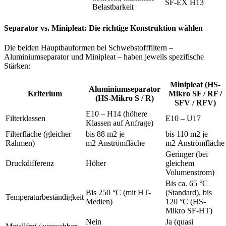
SF-EX H13
Belastbarkeit
Separator vs. Minipleat: Die richtige Konstruktion wählen
Die beiden Hauptbauformen bei Schwebstofffiltern –
Aluminiumseparator und Minipleat – haben jeweils spezifische
Stärken:
Minipleat (HS-
Aluminiumseparator
Kriterium
Mikro SF / RF /
(HS-Mikro S / R)
SFV / RFV)
E10 – H14 (höhere
Filterklassen
E10 – U17
Klassen auf Anfrage)
Filterfläche (gleicher
bis 88 m2 je
bis 110 m2 je
Rahmen)
m2 Anströmfläche
m2 Anströmfläche
Geringer (bei
Druckdifferenz
Höher
gleichem
Volumenstrom)
Bis ca. 65 °C
Bis 250 °C (mit HT-
(Standard), bis
Temperaturbeständigkeit
Medien)
120 °C (HS-
Mikro SF-HT)
Nein
Ja (quasi