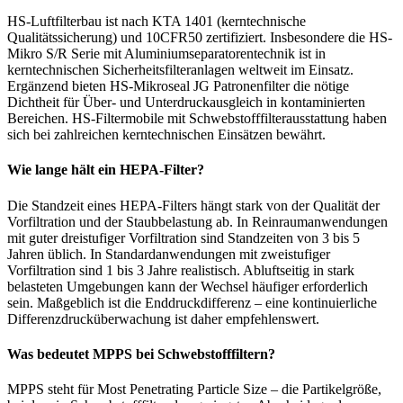
HS-Luftfilterbau ist nach KTA 1401 (kerntechnische
Qualitätssicherung) und 10CFR50 zertifiziert. Insbesondere die HS-
Mikro S/R Serie mit Aluminiumseparatorentechnik ist in
kerntechnischen Sicherheitsfilteranlagen weltweit im Einsatz.
Ergänzend bieten HS-Mikroseal JG Patronenfilter die nötige
Dichtheit für Über- und Unterdruckausgleich in kontaminierten
Bereichen. HS-Filtermobile mit Schwebstofffilterausstattung haben
sich bei zahlreichen kerntechnischen Einsätzen bewährt.
Wie lange hält ein HEPA-Filter?
Die Standzeit eines HEPA-Filters hängt stark von der Qualität der
Vorfiltration und der Staubbelastung ab. In Reinraumanwendungen
mit guter dreistufiger Vorfiltration sind Standzeiten von 3 bis 5
Jahren üblich. In Standardanwendungen mit zweistufiger
Vorfiltration sind 1 bis 3 Jahre realistisch. Abluftseitig in stark
belasteten Umgebungen kann der Wechsel häufiger erforderlich
sein. Maßgeblich ist die Enddruckdifferenz – eine kontinuierliche
Differenzdrucküberwachung ist daher empfehlenswert.
Was bedeutet MPPS bei Schwebstofffiltern?
MPPS steht für Most Penetrating Particle Size – die Partikelgröße,