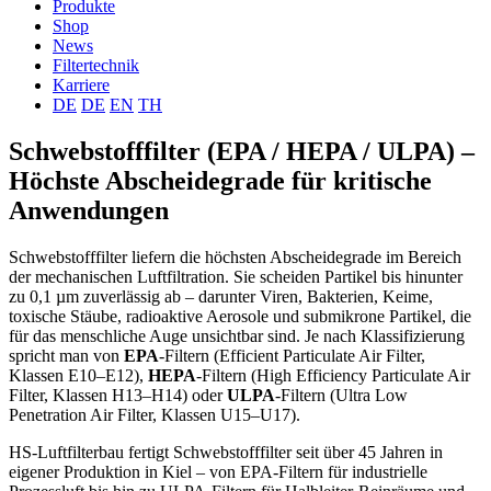
Produkte
Shop
News
Filtertechnik
Karriere
DE
DE
EN
TH
Schwebstofffilter (EPA / HEPA / ULPA) –
Höchste Abscheidegrade für kritische
Anwendungen
Schwebstofffilter liefern die höchsten Abscheidegrade im Bereich
der mechanischen Luftfiltration. Sie scheiden Partikel bis hinunter
zu 0,1 µm zuverlässig ab – darunter Viren, Bakterien, Keime,
toxische Stäube, radioaktive Aerosole und submikrone Partikel, die
für das menschliche Auge unsichtbar sind. Je nach Klassifizierung
spricht man von
EPA
-Filtern (Efficient Particulate Air Filter,
Klassen E10–E12),
HEPA
-Filtern (High Efficiency Particulate Air
Filter, Klassen H13–H14) oder
ULPA
-Filtern (Ultra Low
Penetration Air Filter, Klassen U15–U17).
HS-Luftfilterbau fertigt Schwebstofffilter seit über 45 Jahren in
eigener Produktion in Kiel – von EPA-Filtern für industrielle