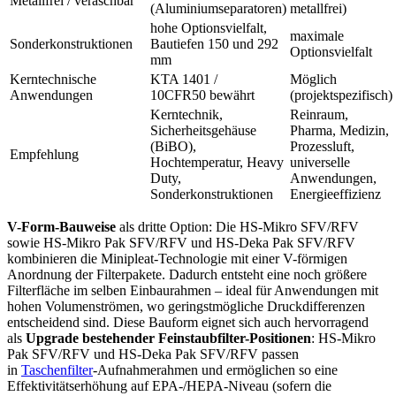
Metallfrei / veraschbar
(Aluminiumseparatoren)
metallfrei)
hohe Optionsvielfalt,
maximale
Sonderkonstruktionen
Bautiefen 150 und 292
Optionsvielfalt
mm
Kerntechnische
KTA 1401 /
Möglich
Anwendungen
10CFR50 bewährt
(projektspezifisch)
Kerntechnik,
Reinraum,
Sicherheitsgehäuse
Pharma, Medizin,
(BiBO),
Prozessluft,
Empfehlung
Hochtemperatur, Heavy
universelle
Duty,
Anwendungen,
Sonderkonstruktionen
Energieeffizienz
V-Form-Bauweise
als dritte Option: Die HS-Mikro SFV/RFV
sowie HS-Mikro Pak SFV/RFV und HS-Deka Pak SFV/RFV
kombinieren die Minipleat-Technologie mit einer V-förmigen
Anordnung der Filterpakete. Dadurch entsteht eine noch größere
Filterfläche im selben Einbaurahmen – ideal für Anwendungen mit
hohen Volumenströmen, wo geringstmögliche Druckdifferenzen
entscheidend sind. Diese Bauform eignet sich auch hervorragend
als
Upgrade bestehender Feinstaubfilter-Positionen
: HS-Mikro
Pak SFV/RFV und HS-Deka Pak SFV/RFV passen
in
Taschenfilter
-Aufnahmerahmen und ermöglichen so eine
Effektivitätserhöhung auf EPA-/HEPA-Niveau (sofern die