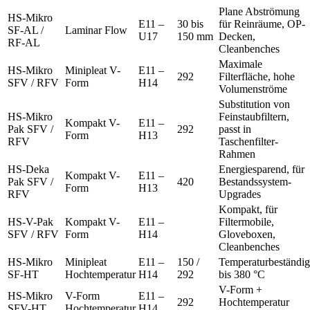
Plane Abströmung
HS-Mikro
E11 –
30 bis
für Reinräume, OP-
SF-AL /
Laminar Flow
U17
150 mm
Decken,
RF-AL
Cleanbenches
Maximale
HS-Mikro
Minipleat V-
E11 –
292
Filterfläche, hohe
SFV / RFV
Form
H14
Volumenströme
Substitution von
HS-Mikro
Feinstaubfiltern,
Kompakt V-
E11 –
Pak SFV /
292
passt in
Form
H13
RFV
Taschenfilter-
Rahmen
HS-Deka
Energiesparend, für
Kompakt V-
E11 –
Pak SFV /
420
Bestandssystem-
Form
H13
RFV
Upgrades
Kompakt, für
HS-V-Pak
Kompakt V-
E11 –
Filtermobile,
SFV / RFV
Form
H14
Gloveboxen,
Cleanbenches
HS-Mikro
Minipleat
E11 –
150 /
Temperaturbeständig
SF-HT
Hochtemperatur
H14
292
bis 380 °C
V-Form +
HS-Mikro
V-Form
E11 –
292
Hochtemperatur
SFV-HT
Hochtemperatur
H14