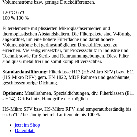
Volumenströme bzw. geringe Druckdifferenzen.
120°C
65°C
100 %
100 %
Filterelemente mit plissierten Mikroglasfasermedien und
thermoplastischen Abstandshaltern. Die Filterpakete sind V-förmig
angeordnet, um eine höhere Filterfläche und damit höhere
Volumenströme bei geringstmöglichen Druckdifferenzen zu
erreichen. Vielseitig einsetzbar, für Prozessschutz in Industrie und
Technik sowie für Steril- und Reinraumumgebungen. Diese Filter
sind quasi metallfrei und somit komplett veraschbar.
Standardausführung:
Filterklasse H13 (HS-Mikro SFV) bzw. E11
(HS-Mikro RFV) gem. EN 1822, MDF-Rahmen und geschäumte,
geschlossenporige Dichtung.
Optionen:
Metallrahmen, Spezialdichtungen, div. Filterklassen (E11
- H14), Griffschutz, Handgriffe etc. möglich
HS-Mikro SFV bzw. HS-Mikro RFV sind temperaturbeständig bis
ca. 65°C / beständig bei rel. Luftfeuchte bis 100 %.
jetzt im Shop
Datenblatt