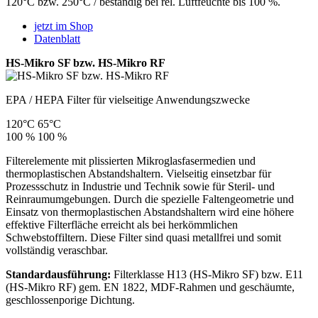
120°C bzw. 250°C / beständig bei rel. Luftfeuchte bis 100 %.
jetzt im Shop
Datenblatt
HS-Mikro SF bzw. HS-Mikro RF
EPA / HEPA Filter für vielseitige Anwendungszwecke
120°C
65°C
100 %
100 %
Filterelemente mit plissierten Mikroglasfasermedien und
thermoplastischen Abstandshaltern. Vielseitig einsetzbar für
Prozessschutz in Industrie und Technik sowie für Steril- und
Reinraumumgebungen. Durch die spezielle Faltengeometrie und
Einsatz von thermoplastischen Abstandshaltern wird eine höhere
effektive Filterfläche erreicht als bei herkömmlichen
Schwebstoffiltern. Diese Filter sind quasi metallfrei und somit
vollständig veraschbar.
Standardausführung:
Filterklasse H13 (HS-Mikro SF) bzw. E11
(HS-Mikro RF) gem. EN 1822, MDF-Rahmen und geschäumte,
geschlossenporige Dichtung.