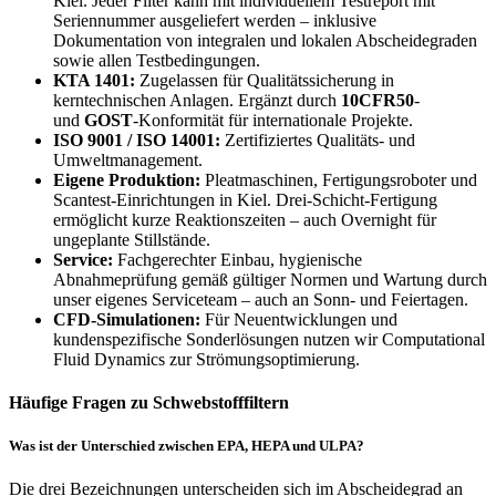
Kiel. Jeder Filter kann mit individuellem Testreport mit
Seriennummer ausgeliefert werden – inklusive
Dokumentation von integralen und lokalen Abscheidegraden
sowie allen Testbedingungen.
KTA 1401:
Zugelassen für Qualitätssicherung in
kerntechnischen Anlagen. Ergänzt durch
10CFR50
-
und
GOST
-Konformität für internationale Projekte.
ISO 9001 / ISO 14001:
Zertifiziertes Qualitäts- und
Umweltmanagement.
Eigene Produktion:
Pleatmaschinen, Fertigungsroboter und
Scantest-Einrichtungen in Kiel. Drei-Schicht-Fertigung
ermöglicht kurze Reaktionszeiten – auch Overnight für
ungeplante Stillstände.
Service:
Fachgerechter Einbau, hygienische
Abnahmeprüfung gemäß gültiger Normen und Wartung durch
unser eigenes Serviceteam – auch an Sonn- und Feiertagen.
CFD-Simulationen:
Für Neuentwicklungen und
kundenspezifische Sonderlösungen nutzen wir Computational
Fluid Dynamics zur Strömungsoptimierung.
Häufige Fragen zu Schwebstofffiltern
Was ist der Unterschied zwischen EPA, HEPA und ULPA?
Die drei Bezeichnungen unterscheiden sich im Abscheidegrad an