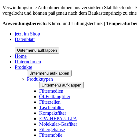
Verwindungsfreie Aufnahmerahmen aus verzinktem Stahlblech oder Edel
vorgelocht und können paßgenau nach dem Baukastenprinzip zu eine
Anwendungsbereich:
Klima- und Lüftungstechnik |
Temperaturber
jetzt im Shop
Datenblatt
Untermenü aufklappen
Home
Unternehmen
Produkte
Untermenü aufklappen
Produkttypen
Untermenü aufklappen
Filtermedien
Öl-Fettfangfilter
Filterzellen
Taschenfilter
Kompaktfilter
EPA-HEPA-ULPA
Molekular-Gasfilter
Filtergehäuse
Filtermobile