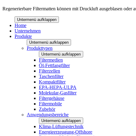
Regenerierbare Filtermatten können mit Druckluft ausgeblasen oder
Untermenü aufklappen
Home
Unternehmen
Produkte
Untermenü aufklappen
Produkttypen
Untermenü aufklappen
Filtermedien
Öl-Fettfangfilter
Filterzellen
Taschenfilter
Kompaktfilter
EPA-HEPA-ULPA
Molekular-Gasfilter
Filtergehäuse
Filtermobile
Zubehör
Anwendungsbereiche
Untermenü aufklappen
Klima-Lüftungstechnik
Energieerzeugung-Offshore