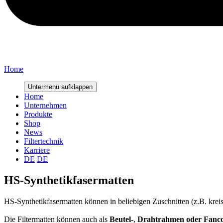
Home
Untermenü aufklappen
Home
Unternehmen
Produkte
Shop
News
Filtertechnik
Karriere
DE
DE
HS-Synthetikfasermatten
HS-Synthetikfasermatten können in beliebigen Zuschnitten (z.B. krei
Die Filtermatten können auch als
Beutel-
,
Drahtrahmen oder Fancoi