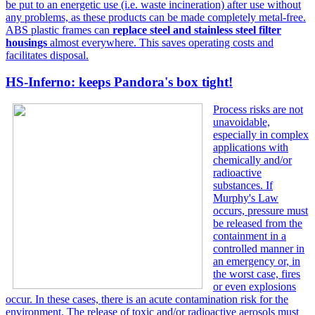
be put to an energetic use (i.e. waste incineration) after use without
any problems, as these products can be made completely metal-free.
ABS plastic frames can
replace steel and stainless steel filter
housings
almost everywhere. This saves operating costs and
facilitates disposal.
HS-Inferno: keeps Pandora's box tight!
Process risks are not
unavoidable,
especially in complex
applications with
chemically and/or
radioactive
substances. If
Murphy's Law
occurs, pressure must
be released from the
containment in a
controlled manner in
an emergency or, in
the worst case, fires
or even explosions
occur. In these cases, there is an acute contamination risk for the
environment. The release of toxic and/or radioactive aerosols must