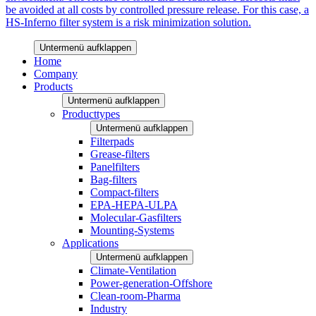
be avoided at all costs by controlled pressure release. For this case, a
HS-Inferno filter system is a risk minimization solution.
Untermenü aufklappen
Home
Company
Products
Untermenü aufklappen
Producttypes
Untermenü aufklappen
Filterpads
Grease-filters
Panelfilters
Bag-filters
Compact-filters
EPA-HEPA-ULPA
Molecular-Gasfilters
Mounting-Systems
Applications
Untermenü aufklappen
Climate-Ventilation
Power-generation-Offshore
Clean-room-Pharma
Industry