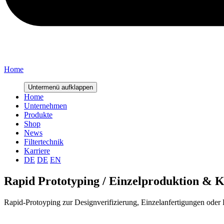
Home
Untermenü aufklappen
Home
Unternehmen
Produkte
Shop
News
Filtertechnik
Karriere
DE
DE
EN
Rapid Prototyping / Einzelproduktion & Kl
Rapid-Protoyping zur Designverifizierung, Einzelanfertigungen oder H