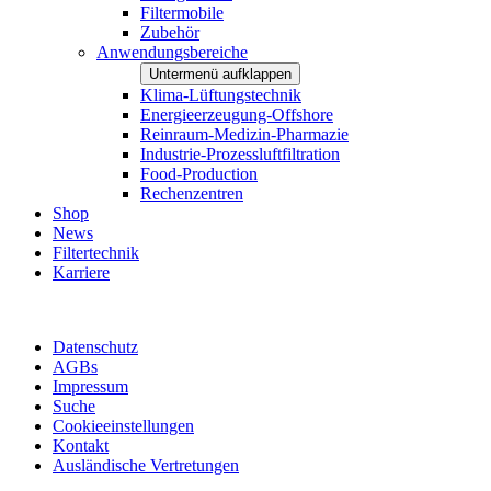
Filtermobile
Zubehör
Anwendungsbereiche
Untermenü aufklappen
Klima-Lüftungstechnik
Energieerzeugung-Offshore
Reinraum-Medizin-Pharmazie
Industrie-Prozessluftfiltration
Food-Production
Rechenzentren
Shop
News
Filtertechnik
Karriere
Datenschutz
AGBs
Impressum
Suche
Cookieeinstellungen
Kontakt
Ausländische Vertretungen