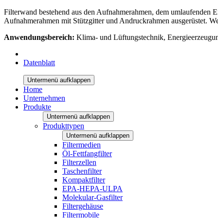
Filterwand bestehend aus den Aufnahmerahmen, dem umlaufenden Einbau
Aufnahmerahmen mit Stützgitter und Andruckrahmen ausgerüstet. Wer
Anwendungsbereich:
Klima- und Lüftungstechnik, Energieerzeugu
Datenblatt
Untermenü aufklappen
Home
Unternehmen
Produkte
Untermenü aufklappen
Produkttypen
Untermenü aufklappen
Filtermedien
Öl-Fettfangfilter
Filterzellen
Taschenfilter
Kompaktfilter
EPA-HEPA-ULPA
Molekular-Gasfilter
Filtergehäuse
Filtermobile