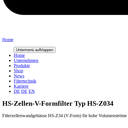
Home
Untermenü aufklappen
Home
Unternehmen
Produkte
Shop
News
Filtertechnik
Karriere
DE
DE
EN
HS-Zellen-V-Formfilter Typ HS-Z034
Filterzellenwandgehäuse HS-Z34 (V-Form) für hohe Volumenströme