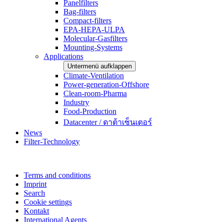
Panelfilters
Bag-filters
Compact-filters
EPA-HEPA-ULPA
Molecular-Gasfilters
Mounting-Systems
Applications
Untermenü aufklappen
Climate-Ventilation
Power-generation-Offshore
Clean-room-Pharma
Industry
Food-Production
Datacenter / ดาต้าเซ็นเตอร์
News
Filter-Technology
Terms and conditions
Imprint
Search
Cookie settings
Kontakt
International Agents