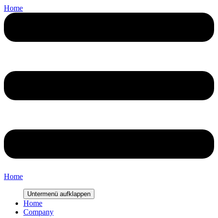
Home
Home
Untermenü aufklappen
Home
Company