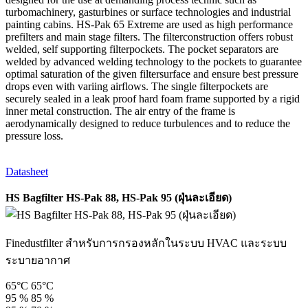
turbomachinery, gasturbines or surface technologies and industrial
painting cabins. HS-Pak 65 Extreme are used as high performance
prefilters and main stage filters. The filterconstruction offers robust
welded, self supporting filterpockets. The pocket separators are
welded by advanced welding technology to the pockets to guarantee
optimal saturation of the given filtersurface and ensure best pressure
drops even with variing airflows. The single filterpockets are
securely sealed in a leak proof hard foam frame supported by a rigid
inner metal construction. The air entry of the frame is
aerodynamically designed to reduce turbulences and to reduce the
pressure loss.
Datasheet
HS Bagfilter HS-Pak 88, HS-Pak 95 (ฝุ่นละเอียด)
Finedustfilter สำหรับการกรองหลักในระบบ HVAC และระบบ
ระบายอากาศ
65°C
65°C
95 %
85 %