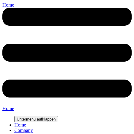
Home
Home
Untermenü aufklappen
Home
Company