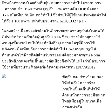
ผิวหน้าตัวกรองโดยกักเก็บฝุ่นแบบการกรองทั่วไป บวกกับการ
...อากาศเข้า HS-AirSynErgy ถึง 35% ความดัน DOP น้อยลง
35% เมื่อเทียบกับฟิลเตอร์ทั่วไป ซึ่งช่วยให้ผู้ใช้งานประหยัดค่าไฟ
ได้ถึง 1,100 kW/h (เท่ากับประมาณ. 620g CO2 / p.a.)
โครงสร้างเนื้อกรองผิวด้านในมีการขยายความจุกำลังโหลดให้
มีประสิทธิภาพกักเก็บฝุ่นสูงถึง +80% ซึ่งจะช่วยให้อายุการใช้
งานสูงขึ้นมากโดยไม่ต้องคำนึงถึงอุปสรรคใดๆที่มีการใช้
พลังงานเมื่อเทียบกับถุงกรองปกติทั่วไป HS-AirSynErgy ไม่
กำหนดค่าไฟฟ้าสถิตย์สำหรับการอนุมัติของมาตรฐาน Norm
ประสิทธิภาพจะเพิ่มขึ้นอย่างต่อเนื่องซึ่งทำให้แน่ใจว่ามีอายุการ
ใช้งานที่ยาวนาน ฟิลเตอร์ผลิตตามมาตรฐาน EN779:2012
ข้อสังเกตุ: ส่วนข้ามแสดง
ให้เห็นถึงโครงสร้าง
ภายในเป็นคลื่นที่ทำให้
ด้านหน้าการกรองมีขนาด
ใหญ่เมื่ออยู่ในขนาดเนื้อ
กรองเท่ากัน