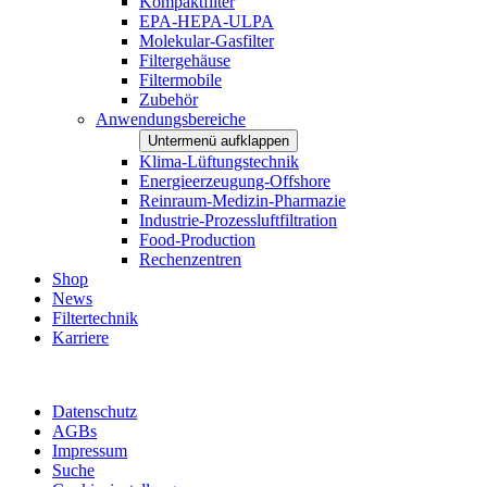
Kompaktfilter
EPA-HEPA-ULPA
Molekular-Gasfilter
Filtergehäuse
Filtermobile
Zubehör
Anwendungsbereiche
Untermenü aufklappen
Klima-Lüftungstechnik
Energieerzeugung-Offshore
Reinraum-Medizin-Pharmazie
Industrie-Prozessluftfiltration
Food-Production
Rechenzentren
Shop
News
Filtertechnik
Karriere
Datenschutz
AGBs
Impressum
Suche