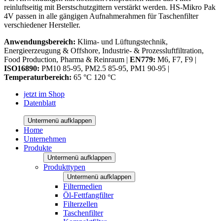
reinluftseitig mit Berstschutzgittern verstärkt werden. HS-Mikro Pak
4V passen in alle gängigen Aufnahmerahmen für Taschenfilter
verschiedener Hersteller.
Anwendungsbereich:
Klima- und Lüftungstechnik,
Energieerzeugung & Offshore, Industrie- & Prozessluftfiltration,
Food Production, Pharma & Reinraum |
EN779:
M6, F7, F9 |
ISO16890:
PM10 85-95, PM2.5 85-95, PM1 90-95 |
Temperaturbereich:
65 °C 120 °C
jetzt im Shop
Datenblatt
Untermenü aufklappen
Home
Unternehmen
Produkte
Untermenü aufklappen
Produkttypen
Untermenü aufklappen
Filtermedien
Öl-Fettfangfilter
Filterzellen
Taschenfilter