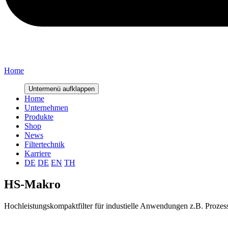
Home
Untermenü aufklappen
Home
Unternehmen
Produkte
Shop
News
Filtertechnik
Karriere
DE
DE
EN
TH
HS-Makro
Hochleistungskompaktfilter für industielle Anwendungen z.B. Prozess