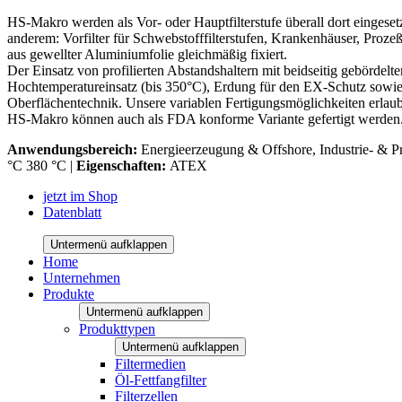
HS-Makro werden als Vor- oder Hauptfilterstufe überall dort einges
anderem: Vorfilter für Schwebstofffilterstufen, Krankenhäuser, Prozeß
aus gewellter Aluminiumfolie gleichmäßig fixiert.
Der Einsatz von profilierten Abstandshaltern mit beidseitig gebördel
Hochtemperatureinsatz (bis 350°C), Erdung für den EX-Schutz sowie hö
Oberflächentechnik. Unsere variablen Fertigungsmöglichkeiten erlaub
HS-Makro können auch als FDA konforme Variante gefertigt werden
Anwendungsbereich:
Energieerzeugung & Offshore, Industrie- & Pro
°C 380 °C |
Eigenschaften:
ATEX
jetzt im Shop
Datenblatt
Untermenü aufklappen
Home
Unternehmen
Produkte
Untermenü aufklappen
Produkttypen
Untermenü aufklappen
Filtermedien
Öl-Fettfangfilter
Filterzellen