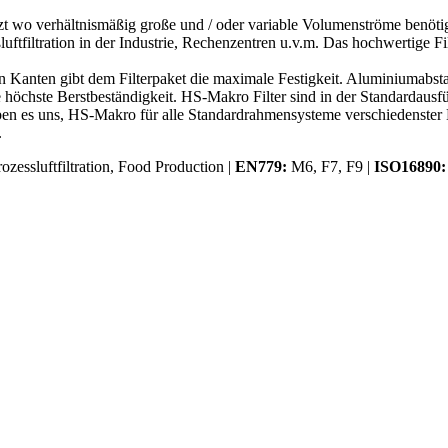
etzt wo verhältnismäßig große und / oder variable Volumenströme ben
luftfiltration in der Industrie, Rechenzentren u.v.m. Das hochwertige F
ten Kanten gibt dem Filterpaket die maximale Festigkeit. Aluminiumabs
chste Berstbeständigkeit. HS-Makro Filter sind in der Standardausführ
en es uns, HS-Makro für alle Standardrahmensysteme verschiedenster He
.
zessluftfiltration, Food Production |
EN779:
M6, F7, F9 |
ISO16890: