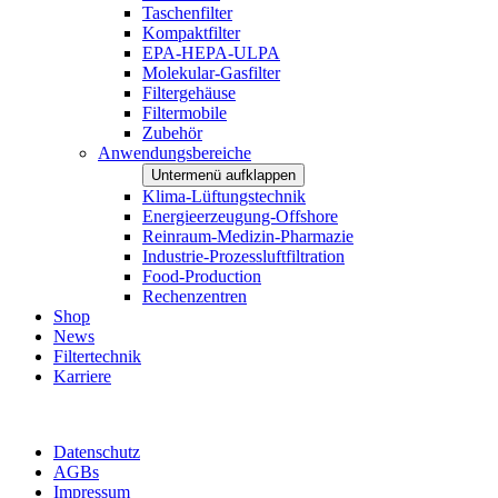
Taschenfilter
Kompaktfilter
EPA-HEPA-ULPA
Molekular-Gasfilter
Filtergehäuse
Filtermobile
Zubehör
Anwendungsbereiche
Untermenü aufklappen
Klima-Lüftungstechnik
Energieerzeugung-Offshore
Reinraum-Medizin-Pharmazie
Industrie-Prozessluftfiltration
Food-Production
Rechenzentren
Shop
News
Filtertechnik
Karriere
Datenschutz
AGBs
Impressum