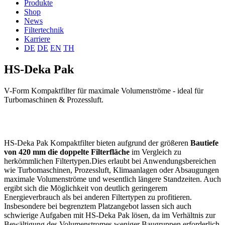
Produkte
Shop
News
Filtertechnik
Karriere
DE
DE
EN
TH
HS-Deka Pak
V-Form Kompaktfilter für maximale Volumenströme - ideal für
Turbomaschinen & Prozessluft.
HS-Deka Pak Kompaktfilter bieten aufgrund der größeren
Bautiefe
von 420 mm die doppelte Filterfläche
im Vergleich zu
herkömmlichen Filtertypen.Dies erlaubt bei Anwendungsbereichen
wie Turbomaschinen, Prozessluft, Klimaanlagen oder Absaugungen
maximale Volumenströme und wesentlich längere Standzeiten. Auch
ergibt sich die Möglichkeit von deutlich geringerem
Energieverbrauch als bei anderen Filtertypen zu profitieren.
Insbesondere bei begrenztem Platzangebot lassen sich auch
schwierige Aufgaben mit HS-Deka Pak lösen, da im Verhältnis zur
Bewältigung des Volumenstromes weniger Baugruppen erforderlich