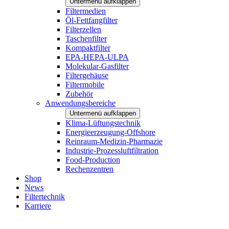
Untermenü aufklappen
Filtermedien
Öl-Fettfangfilter
Filterzellen
Taschenfilter
Kompaktfilter
EPA-HEPA-ULPA
Molekular-Gasfilter
Filtergehäuse
Filtermobile
Zubehör
Anwendungsbereiche
Untermenü aufklappen
Klima-Lüftungstechnik
Energieerzeugung-Offshore
Reinraum-Medizin-Pharmazie
Industrie-Prozessluftfiltration
Food-Production
Rechenzentren
Shop
News
Filtertechnik
Karriere