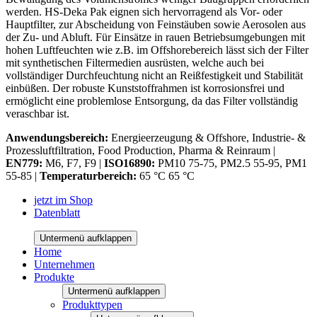
werden. HS-Deka Pak eignen sich hervorragend als Vor- oder
Hauptfilter, zur Abscheidung von Feinstäuben sowie Aerosolen aus
der Zu- und Abluft. Für Einsätze in rauen Betriebsumgebungen mit
hohen Luftfeuchten wie z.B. im Offshorebereich lässt sich der Filter
mit synthetischen Filtermedien ausrüsten, welche auch bei
vollständiger Durchfeuchtung nicht an Reißfestigkeit und Stabilität
einbüßen. Der robuste Kunststoffrahmen ist korrosionsfrei und
ermöglicht eine problemlose Entsorgung, da das Filter vollständig
veraschbar ist.
Anwendungsbereich:
Energieerzeugung & Offshore, Industrie- &
Prozessluftfiltration, Food Production, Pharma & Reinraum |
EN779:
M6, F7, F9 |
ISO16890:
PM10 75-75, PM2.5 55-95, PM1
55-85 |
Temperaturbereich:
65 °C 65 °C
jetzt im Shop
Datenblatt
Untermenü aufklappen
Home
Unternehmen
Produkte
Untermenü aufklappen
Produkttypen