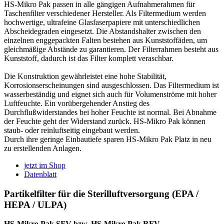
HS-Mikro Pak passen in alle gängigen Aufnahmerahmen für
Taschenfilter verschiedener Hersteller. Als Filtermedium werden
hochwertige, ultrafeine Glasfaserpapiere mit unterschiedlichen
Abscheidegraden eingesetzt. Die Abstandshalter zwischen den
einzelnen enggepackten Falten bestehen aus Kunststoffäden, um
gleichmäßige Abstände zu garantieren. Der Filterrahmen besteht aus
Kunststoff, dadurch ist das Filter komplett veraschbar.
Die Konstruktion gewährleistet eine hohe Stabilität,
Korrosionserscheinungen sind ausgeschlossen. Das Filtermedium ist
wasserbeständig und eignet sich auch für Volumenströme mit hoher
Luftfeuchte. Ein vorübergehender Anstieg des
Durchflußwiderstandes bei hoher Feuchte ist normal. Bei Abnahme
der Feuchte geht der Widerstand zurück. HS-Mikro Pak können
staub- oder reinluftseitig eingebaut werden.
Durch ihre geringe Einbautiefe sparen HS-Mikro Pak Platz in neu
zu erstellenden Anlagen.
jetzt im Shop
Datenblatt
Partikelfilter für die Sterilluftversorgung (EPA /
HEPA / ULPA)
HS-Mikro Pak SFV bzw. HS-Mikro Pak RFV