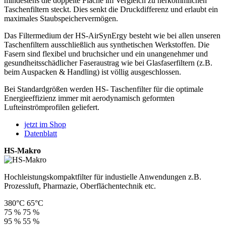
mindestens die doppelte Fläche im Vergleich zu herkömmlichen
Taschenfiltern steckt. Dies senkt die Druckdifferenz und erlaubt ein
maximales Staubspeichervermögen.
Das Filtermedium der HS-AirSynErgy besteht wie bei allen unseren
Taschenfiltern ausschließlich aus synthetischen Werkstoffen. Die
Fasern sind flexibel und bruchsicher und ein unangenehmer und
gesundheitsschädlicher Faseraustrag wie bei Glasfaserfiltern (z.B.
beim Auspacken & Handling) ist völlig ausgeschlossen.
Bei Standardgrößen werden HS- Taschenfilter für die optimale
Energieeffizienz immer mit aerodynamisch geformten
Lufteinströmprofilen geliefert.
jetzt im Shop
Datenblatt
HS-Makro
Hochleistungskompaktfilter für industielle Anwendungen z.B.
Prozessluft, Pharmazie, Oberflächentechnik etc.
380°C
65°C
75 %
75 %
95 %
55 %