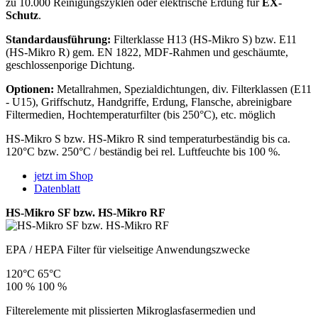
zu 10.000 Reinigungszyklen oder elektrische Erdung für
EX-
Schutz
.
Standardausführung:
Filterklasse H13 (HS-Mikro S) bzw. E11
(HS-Mikro R) gem. EN 1822, MDF-Rahmen und geschäumte,
geschlossenporige Dichtung.
Optionen:
Metallrahmen, Spezialdichtungen, div. Filterklassen (E11
- U15), Griffschutz, Handgriffe, Erdung, Flansche, abreinigbare
Filtermedien, Hochtemperaturfilter (bis 250°C), etc. möglich
HS-Mikro S bzw. HS-Mikro R sind temperaturbeständig bis ca.
120°C bzw. 250°C / beständig bei rel. Luftfeuchte bis 100 %.
jetzt im Shop
Datenblatt
HS-Mikro SF bzw. HS-Mikro RF
EPA / HEPA Filter für vielseitige Anwendungszwecke
120°C
65°C
100 %
100 %
Filterelemente mit plissierten Mikroglasfasermedien und