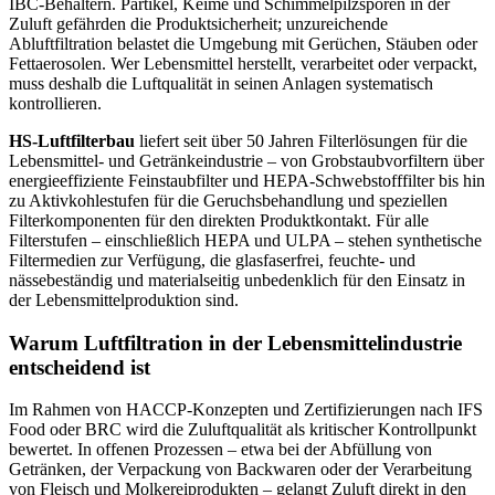
IBC-Behältern. Partikel, Keime und Schimmelpilzsporen in der
Zuluft gefährden die Produktsicherheit; unzureichende
Abluftfiltration belastet die Umgebung mit Gerüchen, Stäuben oder
Fettaerosolen. Wer Lebensmittel herstellt, verarbeitet oder verpackt,
muss deshalb die Luftqualität in seinen Anlagen systematisch
kontrollieren.
HS-Luftfilterbau
liefert seit über 50 Jahren Filterlösungen für die
Lebensmittel- und Getränkeindustrie – von Grobstaubvorfiltern über
energieeffiziente Feinstaubfilter und HEPA-Schwebstofffilter bis hin
zu Aktivkohlestufen für die Geruchsbehandlung und speziellen
Filterkomponenten für den direkten Produktkontakt. Für alle
Filterstufen – einschließlich HEPA und ULPA – stehen synthetische
Filtermedien zur Verfügung, die glasfaserfrei, feuchte- und
nässebeständig und materialseitig unbedenklich für den Einsatz in
der Lebensmittelproduktion sind.
Warum Luftfiltration in der Lebensmittelindustrie
entscheidend ist
Im Rahmen von HACCP-Konzepten und Zertifizierungen nach IFS
Food oder BRC wird die Zuluftqualität als kritischer Kontrollpunkt
bewertet. In offenen Prozessen – etwa bei der Abfüllung von
Getränken, der Verpackung von Backwaren oder der Verarbeitung
von Fleisch und Molkereiprodukten – gelangt Zuluft direkt in den