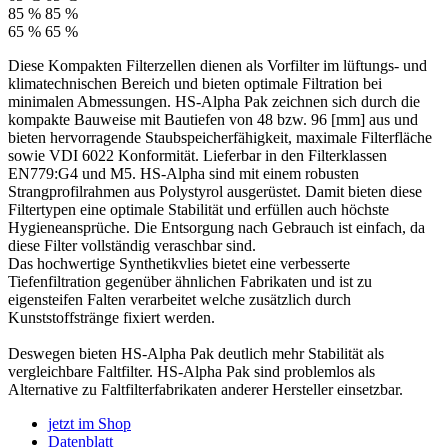
85 %
85 %
65 %
65 %
Diese Kompakten Filterzellen dienen als Vorfilter im lüftungs- und
klimatechnischen Bereich und bieten optimale Filtration bei
minimalen Abmessungen. HS-Alpha Pak zeichnen sich durch die
kompakte Bauweise mit Bautiefen von 48 bzw. 96 [mm] aus und
bieten hervorragende Staubspeicherfähigkeit, maximale Filterfläche
sowie VDI 6022 Konformität. Lieferbar in den Filterklassen
EN779:G4 und M5. HS-Alpha sind mit einem robusten
Strangprofilrahmen aus Polystyrol ausgerüstet. Damit bieten diese
Filtertypen eine optimale Stabilität und erfüllen auch höchste
Hygieneansprüche. Die Entsorgung nach Gebrauch ist einfach, da
diese Filter vollständig veraschbar sind.
Das hochwertige Synthetikvlies bietet eine verbesserte
Tiefenfiltration gegenüber ähnlichen Fabrikaten und ist zu
eigensteifen Falten verarbeitet welche zusätzlich durch
Kunststoffstränge fixiert werden.
Deswegen bieten HS-Alpha Pak deutlich mehr Stabilität als
vergleichbare Faltfilter. HS-Alpha Pak sind problemlos als
Alternative zu Faltfilterfabrikaten anderer Hersteller einsetzbar.
jetzt im Shop
Datenblatt