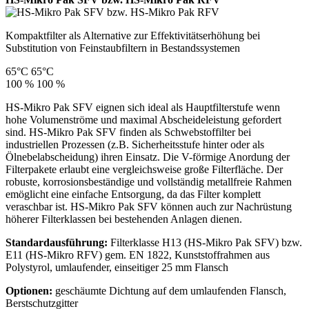
Kompaktfilter als Alternative zur Effektivitätserhöhung bei
Substitution von Feinstaubfiltern in Bestandssystemen
65°C
65°C
100 %
100 %
HS-Mikro Pak SFV eignen sich ideal als Hauptfilterstufe wenn
hohe Volumenströme und maximal Abscheideleistung gefordert
sind. HS-Mikro Pak SFV finden als Schwebstoffilter bei
industriellen Prozessen (z.B. Sicherheitsstufe hinter oder als
Ölnebelabscheidung) ihren Einsatz. Die V-förmige Anordung der
Filterpakete erlaubt eine vergleichsweise große Filterfläche. Der
robuste, korrosionsbeständige und vollständig metallfreie Rahmen
emöglicht eine einfache Entsorgung, da das Filter komplett
veraschbar ist. HS-Mikro Pak SFV können auch zur Nachrüstung
höherer Filterklassen bei bestehenden Anlagen dienen.
Standardausführung:
Filterklasse H13 (HS-Mikro Pak SFV) bzw.
E11 (HS-Mikro RFV) gem. EN 1822, Kunststoffrahmen aus
Polystyrol, umlaufender, einseitiger 25 mm Flansch
Optionen:
geschäumte Dichtung auf dem umlaufenden Flansch,
Berstschutzgitter