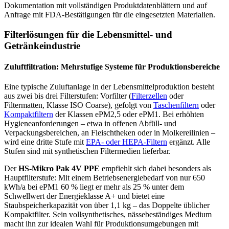
Dokumentation mit vollständigen Produktdatenblättern und auf
Anfrage mit FDA-Bestätigungen für die eingesetzten Materialien.
Filterlösungen für die Lebensmittel- und
Getränkeindustrie
Zuluftfiltration: Mehrstufige Systeme für Produktionsbereiche
Eine typische Zuluftanlage in der Lebensmittelproduktion besteht
aus zwei bis drei Filterstufen: Vorfilter (
Filterzellen
oder
Filtermatten, Klasse ISO Coarse), gefolgt von
Taschenfiltern
oder
Kompaktfiltern
der Klassen ePM2,5 oder ePM1. Bei erhöhten
Hygieneanforderungen – etwa in offenen Abfüll- und
Verpackungsbereichen, an Fleischtheken oder in Molkereilinien –
wird eine dritte Stufe mit
EPA- oder HEPA-Filtern
ergänzt. Alle
Stufen sind mit synthetischen Filtermedien lieferbar.
Der
HS-Mikro Pak 4V PPE
empfiehlt sich dabei besonders als
Hauptfilterstufe: Mit einem Betriebsenergiebedarf von nur 650
kWh/a bei ePM1 60 % liegt er mehr als 25 % unter dem
Schwellwert der Energieklasse A+ und bietet eine
Staubspeicherkapazität von über 1,1 kg – das Doppelte üblicher
Kompaktfilter. Sein vollsynthetisches, nässebeständiges Medium
macht ihn zur idealen Wahl für Produktionsumgebungen mit