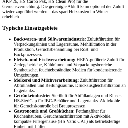
AKP 26, HS-Carbo Pak, HS-Clean Pro) für die
Geruchsvernichtung. Die gereinigte Abluft kann optional der Zuluft
wieder zugeführt werden – das spart Heizkosten im Winter
erheblich.
Typische Einsatzgebiete
Backwaren- und Süßwarenindustrie:
Zuluftfiltration für
Verpackungslinien und Lagerräume. Mehlfiltration in der
Produktion. Geruchsbehandlung bei Röst- und
Backprozessen.
Fleisch- und Fischverarbeitung:
HEPA-gefilterte Zuluft für
Zerlegebetriebe, Kühlräume und Verpackungsbereiche.
Synthetische, feuchtebeständige Medien für kondensierende
Umgebungen.
Molkerei und Milchverarbeitung:
Zuluftfiltration für
Abfüllhallen und Reifungsräume. Druckausgleichsfiltration an
Lagertanks.
Getränkeindustrie:
Sterilluft für Abfüllanlagen und Rinser.
HS-SteriCap für IBC-Behälter und Lagertanks. Aktivkohle
für Geruchskontrolle bei Brauprozessen.
Gastronomie und Großküchen:
Fettfangfilter für
Küchenhauben, Geruchsnachfiltration mit Aktivkohle,
kompakte Filtergehäuse (HS-Vario CAT) als betriebsfertige
Einheit mit Lüfter.