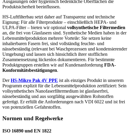
Ausgasungen oder hygienisch bedenkliche Oberflächen die
Produktsicherheit beeinflussen.
HS-Luftfilterbau setzt daher auf Transparenz und technische
Eignung: Für alle Filterprodukte – einschließlich HEPA- und
ULPA-Filter – bieten wir optional
vollsynthetische Filtermedien
an, die frei von Glasfasern sind. Synthetische Medien haben in der
Lebensmittelproduktion mehrere Vorteile: Sie setzen keine
inhalierbaren Fasern frei, sind vollständig feuchte- und
nässebeständig (relevant bei Waschprozessen und kondensierender
Umgebung) und lassen sich hinsichtlich ihrer stofflichen
Zusammensetzung lückenlos dokumentieren. Für bestimmte
Produktgruppen erstellen wir auf Kundenanforderung
FDA-
Konformitätsbestätigungen
.
Der
HS-Mikro Pak 4V PPE
ist als einziges Produkt in unserem
Programm explizit für die Lebensmittelproduktion zertifiziert: Sein
vollsynthetisches Nanofaserfiltermedium ist glasfaserfrei,
nässebeständig und aus sorgfältig ausgewählten Rohstoffen
gefertigt. Er erfüllt die Anforderungen nach VDI 6022 und ist frei
von potenziellen Gefahrstoffen.
Normen und Regelwerke
ISO 16890 und EN 1822