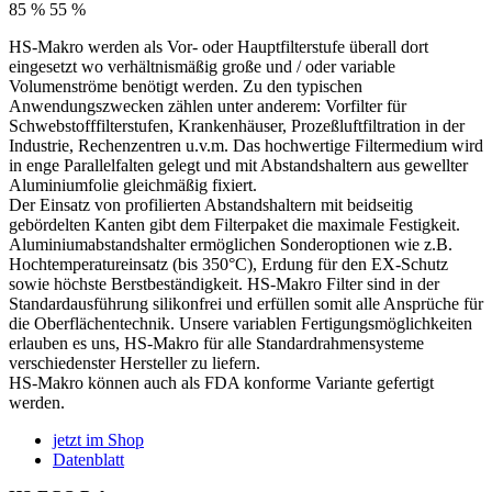
85 %
55 %
HS-Makro werden als Vor- oder Hauptfilterstufe überall dort
eingesetzt wo verhältnismäßig große und / oder variable
Volumenströme benötigt werden. Zu den typischen
Anwendungszwecken zählen unter anderem: Vorfilter für
Schwebstofffilterstufen, Krankenhäuser, Prozeßluftfiltration in der
Industrie, Rechenzentren u.v.m. Das hochwertige Filtermedium wird
in enge Parallelfalten gelegt und mit Abstandshaltern aus gewellter
Aluminiumfolie gleichmäßig fixiert.
Der Einsatz von profilierten Abstandshaltern mit beidseitig
gebördelten Kanten gibt dem Filterpaket die maximale Festigkeit.
Aluminiumabstandshalter ermöglichen Sonderoptionen wie z.B.
Hochtemperatureinsatz (bis 350°C), Erdung für den EX-Schutz
sowie höchste Berstbeständigkeit. HS-Makro Filter sind in der
Standardausführung silikonfrei und erfüllen somit alle Ansprüche für
die Oberflächentechnik. Unsere variablen Fertigungsmöglichkeiten
erlauben es uns, HS-Makro für alle Standardrahmensysteme
verschiedenster Hersteller zu liefern.
HS-Makro können auch als FDA konforme Variante gefertigt
werden.
jetzt im Shop
Datenblatt