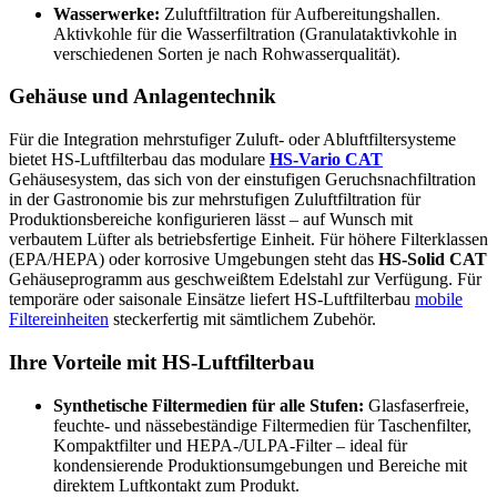
Wasserwerke:
Zuluftfiltration für Aufbereitungshallen.
Aktivkohle für die Wasserfiltration (Granulataktivkohle in
verschiedenen Sorten je nach Rohwasserqualität).
Gehäuse und Anlagentechnik
Für die Integration mehrstufiger Zuluft- oder Abluftfiltersysteme
bietet HS-Luftfilterbau das modulare
HS-Vario CAT
Gehäusesystem, das sich von der einstufigen Geruchsnachfiltration
in der Gastronomie bis zur mehrstufigen Zuluftfiltration für
Produktionsbereiche konfigurieren lässt – auf Wunsch mit
verbautem Lüfter als betriebsfertige Einheit. Für höhere Filterklassen
(EPA/HEPA) oder korrosive Umgebungen steht das
HS-Solid CAT
Gehäuseprogramm aus geschweißtem Edelstahl zur Verfügung. Für
temporäre oder saisonale Einsätze liefert HS-Luftfilterbau
mobile
Filtereinheiten
steckerfertig mit sämtlichem Zubehör.
Ihre Vorteile mit HS-Luftfilterbau
Synthetische Filtermedien für alle Stufen:
Glasfaserfreie,
feuchte- und nässebeständige Filtermedien für Taschenfilter,
Kompaktfilter und HEPA-/ULPA-Filter – ideal für
kondensierende Produktionsumgebungen und Bereiche mit
direktem Luftkontakt zum Produkt.