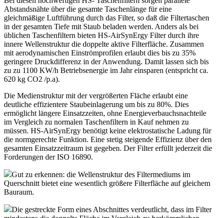
Bei diesen hochwertigen HS- Taschenfiltern sorgen parallele
Abstandsnähte über die gesamte Taschenlänge für eine
gleichmäßige Luftführung durch das Filter, so daß die Filtertaschen
in der gesamten Tiefe mit Staub beladen werden. Anders als bei
üblichen Taschenfiltern bieten HS-AirSynErgy Filter durch ihre
innere Wellenstruktur die doppelte aktive Filterfläche. Zusammen
mit aerodynamischen Einströmprofilen erlaubt dies bis zu 35%
geringere Druckdifferenz in der Anwendung. Damit lassen sich bis
zu zu 1100 KW/h Betriebsenergie im Jahr einsparen (entspricht ca.
620 kg CO2 /p.a).
Die Medienstruktur mit der vergrößerten Fläche erlaubt eine
deutliche effizientere Staubeinlagerung um bis zu 80%. Dies
ermöglicht längere Einsatzzeiten, ohne Energieverbauchsnachteile
im Vergleich zu normalen Taschenfiltern in Kauf nehmen zu
müssen. HS-AirSynErgy benötigt keine elektrostatische Ladung für
die normgerechte Funktion. Eine stetig steigende Effizienz über den
gesamten Einsatzzeitraum ist gegeben. Der Filter erfüllt jederzeit die
Forderungen der ISO 16890.
Gut zu erkennen: die Wellenstruktur des Filtermediums im
Querschnitt bietet eine wesentlich größere Filterfläche auf gleichem
Bauraum.
Die gestreckte Form eines Abschnittes verdeutlicht, dass im Filter