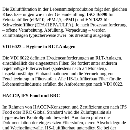
Die Zuluftfiltration in der Lebensmittelproduktion folgt den gleichen
Klassifizierungen wie in der Gebäudelüftung:
ISO 16890
für
Feinstaubfilter (ePM10, ePM2,5, ePM1) und
EN 1822
für
Schwebstofffilter (EPA/HEPA/ULPA). Je nach Prozessanforderung
– offene Verarbeitung, Abfüllung, Verpackung – werden
Zuluftanlagen typischerweise zwei- bis dreistufig ausgelegt.
VDI 6022 – Hygiene in RLT-Anlagen
Die VDI 6022 definiert Hygieneanforderungen an RLT-Anlagen,
einschließlich der eingesetzten Filter. Sie fordert unter anderem
regelmäßige Filterwechsel (spätestens nach 24 Monaten),
inspektionsfähige Einbausituationen und die Vermeidung von
Feuchteeintrag in Filterstufen. Alle HS-Luftfilterbau Filter für die
Lebensmittelindustrie erfüllen die Anforderungen nach VDI 6022.
HACCP, IFS Food und BRC
Im Rahmen von HACCP-Konzepten und Zertifizierungen nach IFS
Food oder BRC Global Standard wird die Zuluftqualität als
hygienischer Kontrollpunkt bewertet. Auditoren prüfen die
Dokumentation der eingesetzten Filterstufen, deren Abscheidegrade
und Wechselintervalle. HS-Luftfilterbau unterstützt Sie bei der