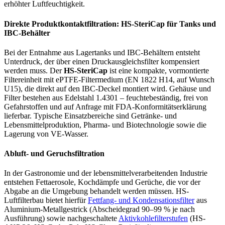
erhöhter Luftfeuchtigkeit.
Direkte Produktkontaktfiltration: HS-SteriCap für Tanks und
IBC-Behälter
Bei der Entnahme aus Lagertanks und IBC-Behältern entsteht
Unterdruck, der über einen Druckausgleichsfilter kompensiert
werden muss. Der
HS-SteriCap
ist eine kompakte, vormontierte
Filtereinheit mit ePTFE-Filtermedium (EN 1822 H14, auf Wunsch
U15), die direkt auf den IBC-Deckel montiert wird. Gehäuse und
Filter bestehen aus Edelstahl 1.4301 – feuchtebeständig, frei von
Gefahrstoffen und auf Anfrage mit FDA-Konformitätserklärung
lieferbar. Typische Einsatzbereiche sind Getränke- und
Lebensmittelproduktion, Pharma- und Biotechnologie sowie die
Lagerung von VE-Wasser.
Abluft- und Geruchsfiltration
In der Gastronomie und der lebensmittelverarbeitenden Industrie
entstehen Fettaerosole, Kochdämpfe und Gerüche, die vor der
Abgabe an die Umgebung behandelt werden müssen. HS-
Luftfilterbau bietet hierfür
Fettfang- und Kondensationsfilter
aus
Aluminium-Metallgestrick (Abscheidegrad 90–99 % je nach
Ausführung) sowie nachgeschaltete
Aktivkohlefilterstufen
(HS-