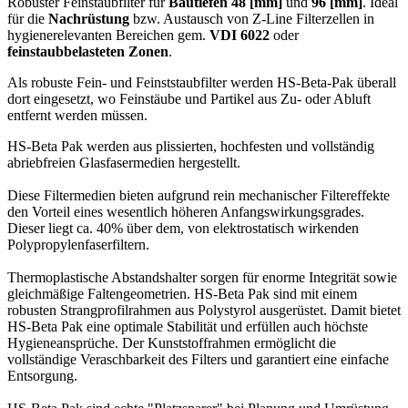
Robuster Feinstaubfilter für
Bautiefen 48 [mm]
und
96 [mm]
. Ideal
für die
Nachrüstung
bzw. Austausch von Z-Line Filterzellen in
hygienerelevanten Bereichen gem.
VDI 6022
oder
feinstaubbelasteten Zonen
.
Als robuste Fein- und Feinststaubfilter werden HS-Beta-Pak überall
dort eingesetzt, wo Feinstäube und Partikel aus Zu- oder Abluft
entfernt werden müssen.
HS-Beta Pak werden aus plissierten, hochfesten und vollständig
abriebfreien Glasfasermedien hergestellt.
Diese Filtermedien bieten aufgrund rein mechanischer Filtereffekte
den Vorteil eines wesentlich höheren Anfangswirkungsgrades.
Dieser liegt ca. 40% über dem, von elektrostatisch wirkenden
Polypropylenfaserfiltern.
Thermoplastische Abstandshalter sorgen für enorme Integrität sowie
gleichmäßige Faltengeometrien. HS-Beta Pak sind mit einem
robusten Strangprofilrahmen aus Polystyrol ausgerüstet. Damit bietet
HS-Beta Pak eine optimale Stabilität und erfüllen auch höchste
Hygieneansprüche. Der Kunststoffrahmen ermöglicht die
vollständige Veraschbarkeit des Filters und garantiert eine einfache
Entsorgung.