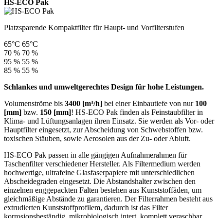
HS-ECO Pak
Platzsparende Kompaktfilter für Haupt- und Vorfilterstufen
65°C
65°C
70 %
70 %
95 %
55 %
85 %
55 %
Schlankes und umweltgerechtes Design für hohe Leistungen.
Volumenströme bis
3400 [m³/h]
bei einer Einbautiefe von nur
100
[mm]
bzw.
150 [mm]
! HS-ECO Pak finden als Feinstaubfilter in
Klima- und Lüftungsanlagen ihren Einsatz. Sie werden als Vor- oder
Hauptfilter eingesetzt, zur Abscheidung von Schwebstoffen bzw.
toxischen Stäuben, sowie Aerosolen aus der Zu- oder Abluft.
HS-ECO Pak passen in alle gängigen Aufnahmerahmen für
Taschenfilter verschiedener Hersteller. Als Filtermedium werden
hochwertige, ultrafeine Glasfaserpapiere mit unterschiedlichen
Abscheidegraden eingesetzt. Die Abstandshalter zwischen den
einzelnen enggepackten Falten bestehen aus Kunststoffäden, um
gleichmäßige Abstände zu garantieren. Der Filterrahmen besteht aus
extrudierten Kunststoffprofilem, dadurch ist das Filter
korrosionsbeständig, mikrobiologisch intert, komplett veraschbar