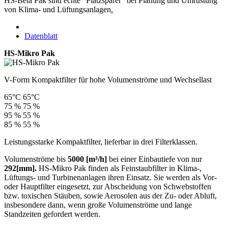
HS-Beta Pak sind echte "Platzsparer" bei Planung und Umrüstung
von Klima- und Lüftungsanlagen
.
Datenblatt
HS-Mikro Pak
V-Form Kompaktfilter für hohe Volumenströme und Wechsellast
65°C
65°C
75 %
75 %
95 %
55 %
85 %
55 %
Leistungsstarke Kompaktfilter, lieferbar in drei Filterklassen.
Volumenströme bis
5000 [m³/h]
bei einer Einbautiefe von nur
292[mm].
HS-Mikro Pak finden als Feinstaubfilter in Klima-,
Lüftungs- und Turbinenanlagen ihren Einsatz. Sie werden als Vor-
oder Hauptfilter eingesetzt, zur Abscheidung von Schwebstoffen
bzw. toxischen Stäuben, sowie Aerosolen aus der Zu- oder Abluft,
insbesondere dann, wenn große Volumenströme und lange
Standzeiten gefordert werden.